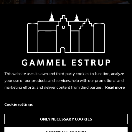
Prægtigt chatol fra
Bidstrup
Bevæger man sig op ad spindeltrappen fra
stueetagen ankommer man til Forgemakket på første
This website uses its own and third-party cookies to function, analyze
sal.
your use of our products and services, help with our promotional and
Forgemakket er indrettet som en pragtfuld entré, der
marketing efforts, and deliver content from third parties.
Read more
indleder 1700-tallets ‘beletage’ (den smukke etage).
Her tog man imod de prominente gæster, der skulle til
Cookie settings
taffel i Riddersalen, der var herregårdens største og
fornemste sal.
ONLY NECESSARY COOKIES
Overskrift