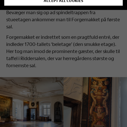
ACCEPT ALL COOKIES
Bevæger man sig op ad spindeltrappen fra
stueetagen ankommer man til Forgemakket på første
sal.
Forgemakket er indrettet som en pragtfuld entré, der
indleder 1700-tallets ‘beletage’ (den smukke etage).
Her tog man imod de prominente gæster, der skulle til
taffel i Riddersalen, der var herregårdens største og
fornemste sal.