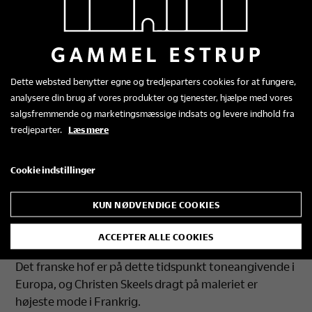
Bryllupsbilledet
Dette websted benytter egne og tredjeparters cookies for at fungere,
analysere din brug af vores produkter og tjenester, hjælpe med vores
På endevæggen i soveværelset hænger hofmaleren
salgsfremmende og marketingsmæssige indsats og levere indhold fra
Abraham Wuchters dobbeltportræt af Christen Skeel
tredjeparter.
Læs mere
”den Rige” til Gammel Estrup (1623-88) og hustruen
Birgitte Rosenkrantz (1633-77).
Cookie indstillinger
Portrættet er malet i 1652 og er formentlig et
KUN NØDVENDIGE COOKIES
bryllupsbillede. Christen Skeel er et par år forinden
vendt hjem fra en ni år lang udenlandsrejse til bl.a.
ACCEPTER ALLE COOKIES
Ludvig 14’s hof i Frankrig.
Det franske hof er på dette tidspunkt toneangivende i
Europa, og Christen Skeels dragt på maleriet er
højeste mode i Frankrig.