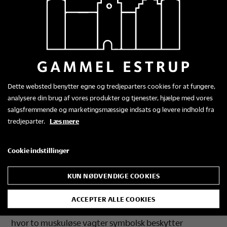
Malerier med nattens
motiver
Dette websted benytter egne og tredjeparters cookies for at fungere,
analysere din brug af vores produkter og tjenester, hjælpe med vores
Da Augusta og Christen Scheel skaber deres
salgsfremmende og marketingsmæssige indsats og levere indhold fra
pragtbolig på Gammel Estrup, ansætter de den
tredjeparter.
Læs mere
holstenske maler Christian Ulrik Milan til at udsmykke
panelerne flere steder i huset. Rødestuen er
Cookie indstillinger
grevindens soveværelse og her er motiverne
forbundet med natten.
KUN NØDVENDIGE COOKIES
I 1700-tallet betragtes natten som noget mørkt og
truende, som man må beskytte sig imod. Det afspejles
ACCEPTER ALLE COOKIES
bl.a. i udsmykningen på døren ind til soveværelset,
hvor to muskuløse vagter symbolsk beskytter