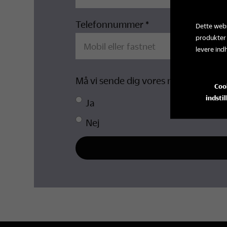
Telefonnummer *
Dette webs
produkter
levere ind
Må vi sende dig vores nyhedsbrev (ca
Coo
indstil
Ja
Nej