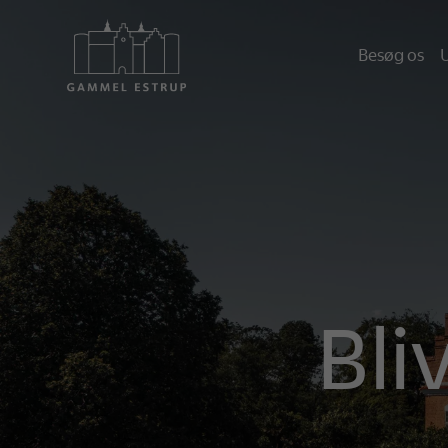
Besøg os
U
Bli