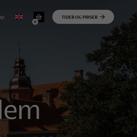
op
TIDER OG PRISER
0
dlem