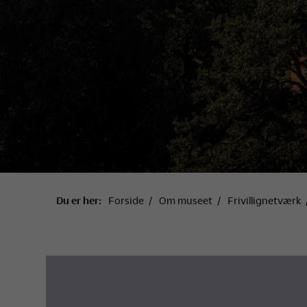
Du er her:
Forside
Om museet
Frivillignetværk