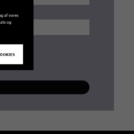
ug af vores
sats og
COOKIES