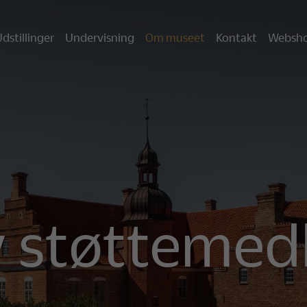
dstillinger
Undervisning
Om museet
Kontakt
Websh
v støtteme