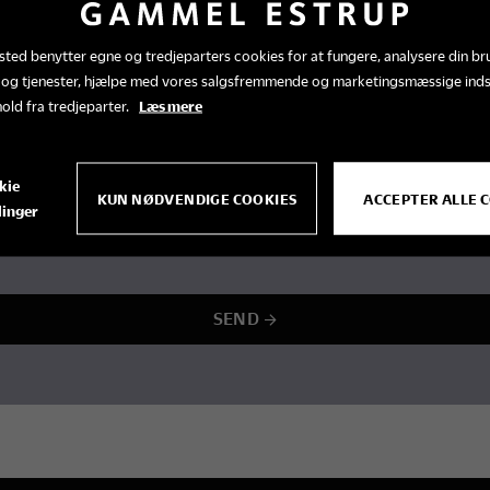
ted benytter egne og tredjeparters cookies for at fungere, analysere din br
 og tjenester, hjælpe med vores salgsfremmende og marketingsmæssige ind
hold fra tredjeparter.
Læs mere
. 4 gange årligt)? *
kie
KUN NØDVENDIGE COOKIES
ACCEPTER ALLE 
linger
SEND