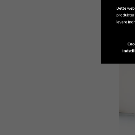
Dette webs
produkter
levere ind
Ga
Coo
indstil