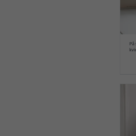
På 
kvi