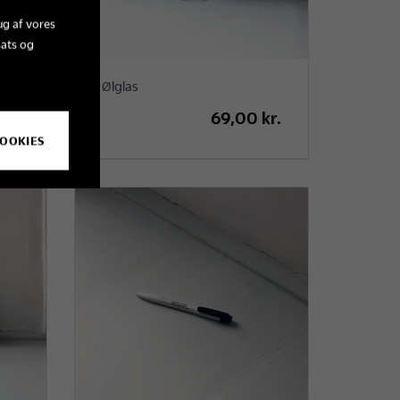
ug af vores
sats og
Ølglas
kr.
69,00 kr.
COOKIES