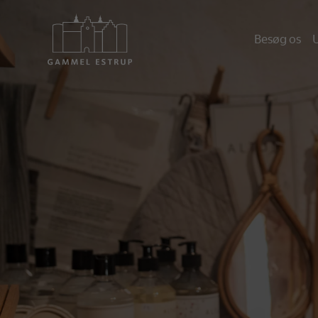
Besøg os
U