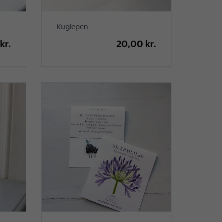
Kuglepen
kr.
20,00 kr.