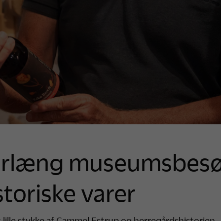
rlæng museumsbes
storiske varer
 lille stykke af Gammel Estrup og herregårdshistorien.