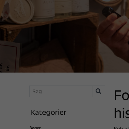
Fo
hi
Kategorier
Bøger
Køb et