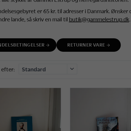
delsesgebyret er 65 kr. til adresser i Danmark. Ønsker
ndre lande, så skriv en mail til
butik@gammelestrup.dk
.
NDELSBETINGELSER
RETURNER VARE
 efter: