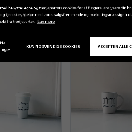
ted benytter egne og tredjeparters cookies for at fungere, analysere din br
 og tjenester, hjælpe med vores salgsfremmende og marketingsmæssige ind
hold fra tredjeparter.
Læs mere
veæske
Salt- og pebersæt
99,00 kr.
65,00 
kie
KUN NØDVENDIGE COOKIES
ACCEPTER ALLE 
linger