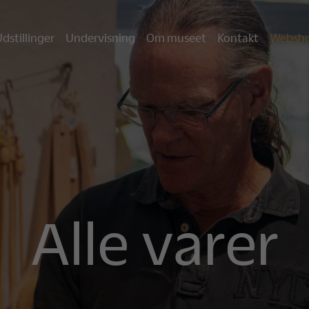
dstillinger
Undervisning
Om museet
Kontakt
Websh
Alle varer