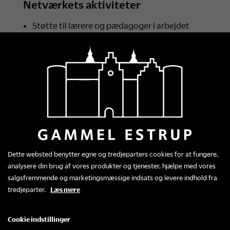
Netværkets aktiviteter
Støtte til lærere og pædagoger i arbejdet
med kulturfagene.
Afholdelse af en årlig børnekulturfestival.
Udvikling af nye projekter,
kompetenceudvikling og kulturoplevelser for
børn og unge i Norddjurs.
Dette websted benytter egne og tredjeparters cookies for at fungere,
analysere din brug af vores produkter og tjenester, hjælpe med vores
salgsfremmende og marketingsmæssige indsats og levere indhold fra
tredjeparter.
Læs mere
Cookie indstillinger