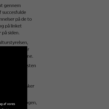
slut gennem
f succesfulde
nnelser på de to
g på linket
 på siden.
ulturstyrelsen,
s relevans for
vsuddannelserne.
med Skoletjenesten
jøer og er
eriets
onale der ønsker
ave af drejebogen,
ug af vores