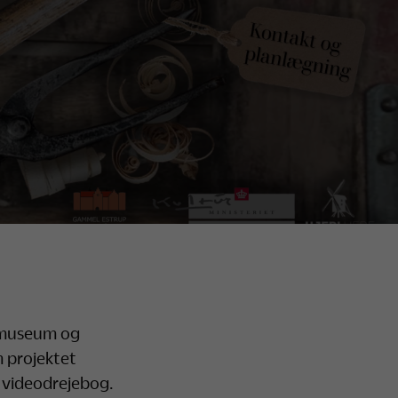
smuseum og
 projektet
 videodrejebog.