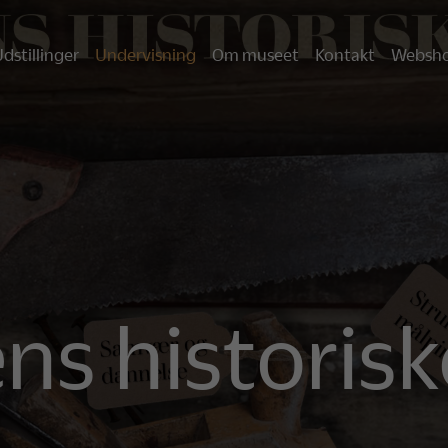
dstillinger
Undervisning
Om museet
Kontakt
Websh
s historis