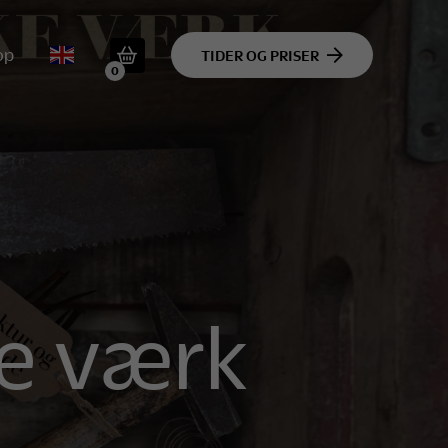
op
TIDER OG PRISER
0
ke værk