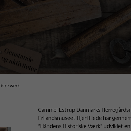
riske værk
Gammel Estrup Danmarks Herregård
Frilandsmuseet Hjerl Hede har gennem
“Håndens Historiske Værk” udviklet en