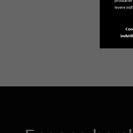
produkter
levere ind
Coo
indstil