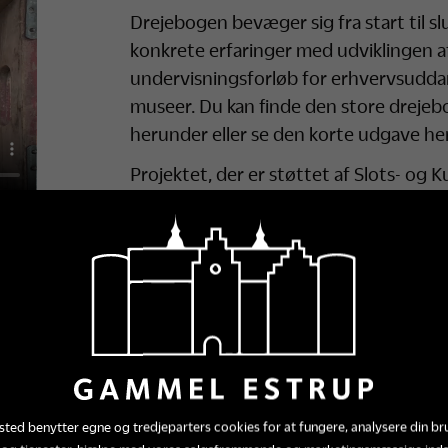
Drejebogen bevæger sig fra start til 
konkrete erfaringer med udviklingen a
undervisningsforløb for erhvervsudda
museer. Du kan finde den store drejebo
herunder eller se den korte udgave her
Projektet, der er støttet af Slots- og K
viser hvordan man kan styrke museerne
både elever og undervisere på erhver
Drejebogen er udviklet i samarbejde 
– Videnscenter for eksterne læringsmil
relevant for både undervisere på bygg
erhvervsuddannelser og museumspers
inspiration til lignende samarbejder.
På denne side kan du se den korte udg
ted benytter egne og tredjeparters cookies for at fungere, analysere din br