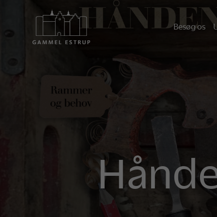
Besøg os
U
Hånden