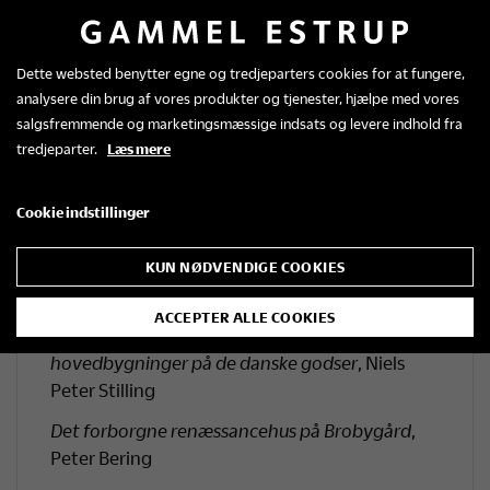
Thurah
, Claus M. Smidt
Herregårdsarkitekten som holdt af multebær
,
Dette websted benytter egne og tredjeparters cookies for at fungere,
Ulla Kjær
analysere din brug af vores produkter og tjenester, hjælpe med vores
salgsfremmende og marketingsmæssige indsats og levere indhold fra
Thorvaldsen-manien på de danske herregårde
,
tredjeparter.
Læs mere
Margrethe Floryan
Gotikken i nygotikken – forlæg til
Cookie indstillinger
historicismens Aalholm
, Thomas Bertelsen
Tranekær – et grevskab med arkitektoniske
KUN NØDVENDIGE COOKIES
ambitioner
, Peter Dragsbo
ACCEPTER ALLE COOKIES
Forsvundne herregårde – nedrevne
hovedbygninger på de danske godser
, Niels
Peter Stilling
Det forborgne renæssancehus på Brobygård
,
Peter Bering