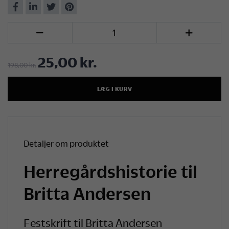
Del
Del
Del
Del
på
på
på
på
Antal


Facebook
LinkedIn
Twitter
Pinterest
25,00 kr.
198,00 kr.
LÆG I KURV
Detaljer om produktet
Herregårdshistorie til
Britta Andersen
Festskrift til Britta Andersen