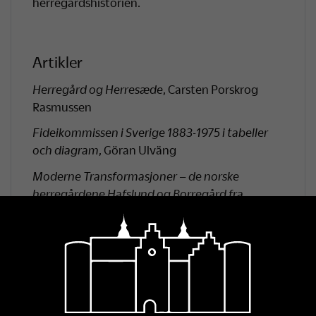
herregårdshistorien.
Artikler
Herregård og Herresæde
, Carsten Porskrog
Rasmussen
Fideikommissen i Sverige 1883-1975 i tabeller
och diagram
, Göran Ulväng
Moderne Transformasjoner – de norske
herregårdene Hafslund og Borregård fra
adelsgårder til industrisentere
, Arne Bugge
Amundsen
Stattholder Ulrik Frederik Gyldenløves residens
i Norge – herregård og administrasjonssted for
Larvik grevskap
, Aina Aske
Familien Plessen og arkitekten Lauritz de