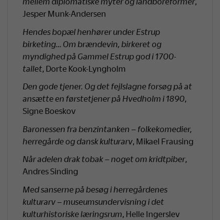
mellem diplomatiske myter og landboreformer
,
Jesper Munk-Andersen
Hendes bopæl henhører under Estrup
birketing… Om brændevin, birkeret og
myndighed på Gammel Estrup god i 1700-
tallet
, Dorte Kook-Lyngholm
Den gode tjener. Og det fejlslagne forsøg på at
ansætte en førstetjener på Hvedholm i 1890
,
Signe Boeskov
Baronessen fra benzintanken – folkekomedier,
herregårde og dansk kulturarv
, Mikael Frausing
Når adelen drak tobak – noget om kridtpiber
,
Andres Sinding
Med sanserne på besøg i herregårdenes
kulturarv – museumsundervisning i det
kulturhistoriske læringsrum
, Helle Ingerslev