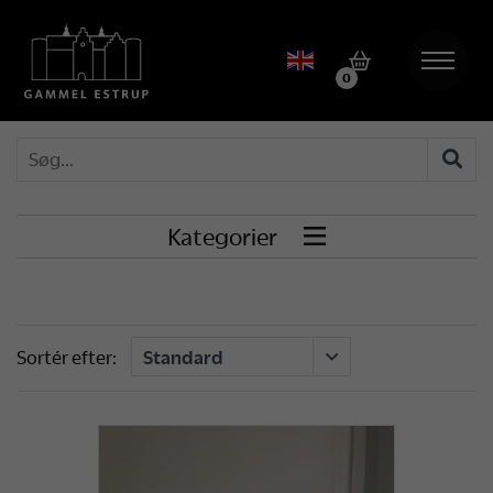
0
Kategorier

Sortér efter: