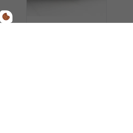
Byens adelsgårde og palæer
98,00 kr.
198,00 kr.
Tilbud