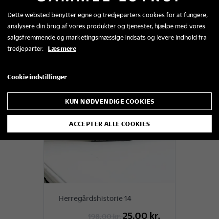
25,00 kr.
198,00 kr.
Dette websted benytter egne og tredjeparters cookies for at fungere,
analysere din brug af vores produkter og tjenester, hjælpe med vores
salgsfremmende og marketingsmæssige indsats og levere indhold fra
tredjeparter.
Læs mere
Tilbud
Cookie indstillinger
KUN NØDVENDIGE COOKIES
ACCEPTER ALLE COOKIES
Herregårdshistorie 14
25,00 kr.
198,00 kr.