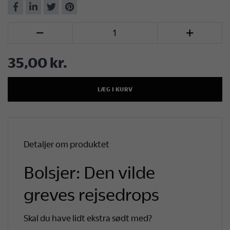
Del
Del
Del
Del
på
på
på
på
Antal


Facebook
LinkedIn
Twitter
Pinterest
35,00 kr.
LÆG I KURV
Detaljer om produktet
Bolsjer: Den vilde
greves rejsedrops
Skal du have lidt ekstra sødt med?