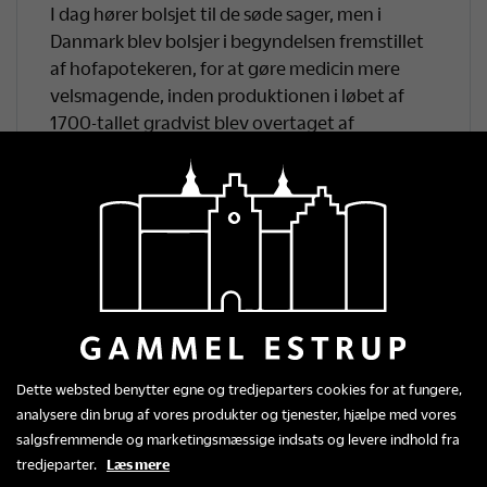
I dag hører bolsjet til de søde sager, men i
Danmark blev bolsjer i begyndelsen fremstillet
af hofapotekeren, for at gøre medicin mere
velsmagende, inden produktionen i løbet af
1700-tallet gradvist blev overtaget af
sukkerbagerne.
Vælg mellem vores mange varianter, som fx
Kongen af Danmark med smag af lakrids og
anis, der fik sit navn efter brystdråber fra 1600-
tallet fremstillet af Christian den 5.s livlæge.
Gammel Estrups bolsjevarianter:
Grevindens brystbolsjer: lakrids med saltfyld
Dette websted benytter egne og tredjeparters cookies for at fungere,
Regimentets kanonkugler: salmiak lakrids
analysere din brug af vores produkter og tjenester, hjælpe med vores
Baronessens mundgodt: Jordbær/rabarber
salgsfremmende og marketingsmæssige indsats og levere indhold fra
Den vilde greves luksusblanding: blanding
tredjeparter.
Læs mere