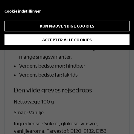
med mange smagsvarianter.
Cookie indstillinger
Den vilde greves rejsedrops: vanilje
Kongen af Danmark: anis
KUN NØDVENDIGE COOKIES
Regimentets sorte krudt: salmiak lakrids m.
lakridspulver
ACCEPTER ALLE COOKIES
Greve Scheels søde tand: blanding med
mange smagsvarianter.
Verdens bedste mor: hindbær
Verdens bedste far: lakrids
Den vilde greves rejsedrops
Nettovægt: 100 g
Smag: Vanilje
Ingredienser: Sukker, glukose, vinsyre,
vaniljiearoma. Farvestof: E120, E132, E153