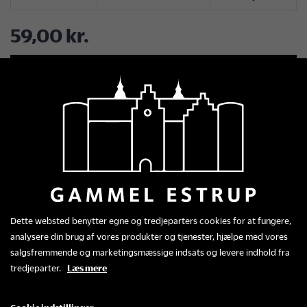
Facebook
LinkedIn
Twitter
Pinterest
59,00 kr.
LÆG I KURV
Detaljer om produktet
Kaffekrus med logo
Klassisk hvidt kaffekrus med hank og påtrykt
Dette websted benytter egne og tredjeparters cookies for at fungere,
Gammel Estrup-logo både udenpå og indeni.
analysere din brug af vores produkter og tjenester, hjælpe med vores
salgsfremmende og marketingsmæssige indsats og levere indhold fra
Kruset ligger godt i hånden og er velegnet til
tredjeparter.
Læs mere
både kaffe, te og andre varme drikke i
hverdagen.