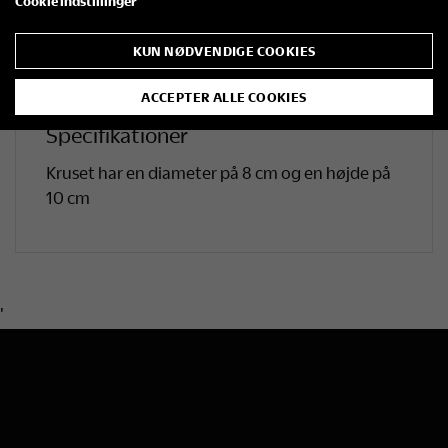
Cookie indstillinger
Et enkelt og brugbart minde fra besøget – eller
en fin gave til én, der holder af
KUN NØDVENDIGE COOKIES
herregårdshistorie og gode stunder ved
kaffebordet.
ACCEPTER ALLE COOKIES
Specifikationer
Kruset har en diameter på 8 cm og en højde på
10 cm
'