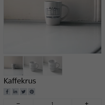
Kaffekrus
Del
Del
Del
Del
på
på
på
på
Antal

