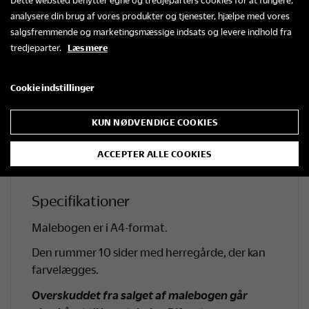
Dette websted benytter egne og tredjeparters cookies for at fungere,
perspektiver og lystbetonede stil fanger Heidi
analysere din brug af vores produkter og tjenester, hjælpe med vores
de følelser, som herregårdenes arkitektur og
salgsfremmende og marketingsmæssige indsats og levere indhold fra
omgivelser kan vække.
tredjeparter.
Læs mere
I denne malebog kan du selv farvelægge nogle
Cookie indstillinger
af Heidis herregårdsmotiver og lade dig
inspirere af herregårdskunstens levende og
KUN NØDVENDIGE COOKIES
stemningsfulde verden.
Heidi er en anerkendt outsiderkunstner, der til
ACCEPTER ALLE COOKIES
daglig maler på Bifrost Kunstakademi i Randers.
Specifikationer
Malebogen er i A4-format.
Den rummer 10 sider med herregårde, der kan
farvelægges.
Overskuddet fra salget af malebogen går