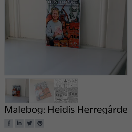
Malebog: Heidis Herregårde
Del
Del
Del
Del
på
på
på
på