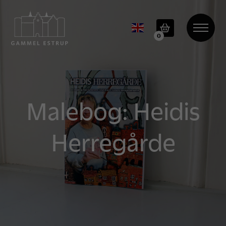
0
Malebog: Heidis
Herregårde