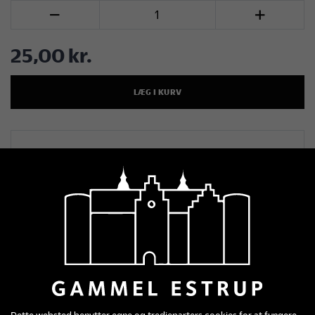
Antal


Facebook
LinkedIn
Twitter
Pinterest
25,00 kr.
LÆG I KURV
Detaljer om produktet
Malebog: Heidis
Herregårde
Oplev herregårdenes magi gennem kunstneren
Heidi Brinch Hansens malerier.
Med sine levende farver, forunderlige