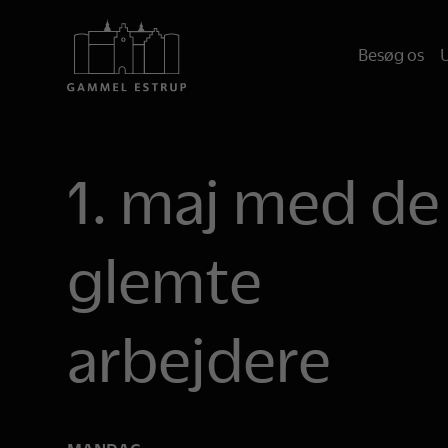
Besøg os
U
1. maj med de
glemte
arbejdere