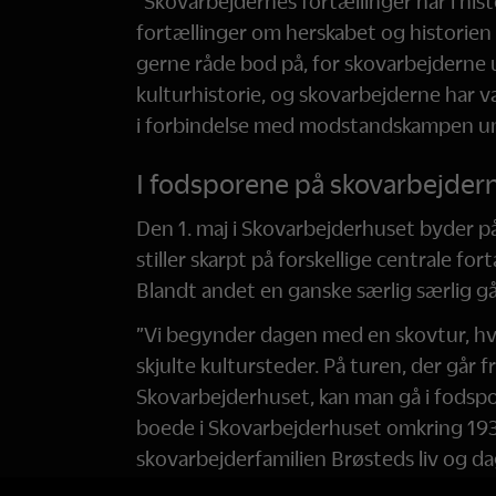
”Skovarbejdernes fortællinger har i his
fortællinger om herskabet og historien o
gerne råde bod på, for skovarbejderne u
kulturhistorie, og skovarbejderne har v
i forbindelse med modstandskampen und
I fodsporene på skovarbejder
Den 1. maj i Skovarbejderhuset byder på
stiller skarpt på forskellige centrale fo
Blandt andet en ganske særlig særlig gå
”Vi begynder dagen med en skovtur, hv
skjulte kultursteder. På turen, der går 
Skovarbejderhuset, kan man gå i fodsp
boede i Skovarbejderhuset omkring 1930
skovarbejderfamilien Brøsteds liv og da
lokalområdet og historier om det kultur