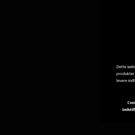
Dette webs
produkter
levere ind
Coo
indstil