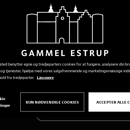
Turen begynder kl. 10 fra museets parke
knap 3 km lange tur til Skovarbejderhus
Aktiviteter, kaffe og pandeka
Ved huset er der i løbet af dagen forskel
eget legitimationskort fra 2. verdenskri
træ og lave blomsterkranse sammen med
ted benytter egne og tredjeparters cookies for at fungere, analysere din br
 og tjenester, hjælpe med vores salgsfremmende og marketingsmæssige ind
Aktiviteterne foregår fra kl. 10-13, hv
hold fra tredjeparter.
Læs mere
bagt på støbejernskomfuret. Alle er ve
daginstitutioner – og det er gratis at 
kie
KUN NØDVENDIGE COOKIES
ACCEPTER ALLE 
linger
SE MERE OM ÅBENT HUS I SKOVARBEJ