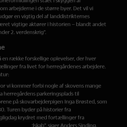
torieformidlingen stået i skyggen af
m arbejderne i de større byer. Det vil vi
dgør en vigtig del af landdistrikternes
æret vigtige aktører i historien – blandt andet
er 2. verdenskrig”.
ne
 en række forskellige oplevelser, der hver
rtællinger fra livet for herregårdenes arbejdere.
tur:
or vi kommer forbi nogle af skovens mange
fra herregårdens parkeringsplads til
orene på skovarbejderpigen Inga Brøsted, som
. Turen byder på historier fra
gligdag krydret med fortællinger fra
historiske landskab”, siger Anders Sinding.