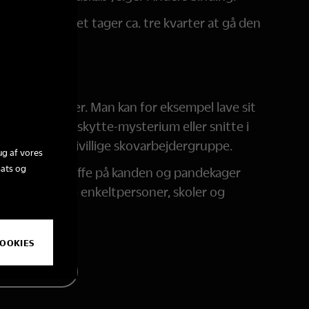
ringsplads. Det tager ca. tre kvarter at gå den
et.
ger
lige aktiviteter. Man kan for eksempel lave sit
g, løse et krybskytte-mysterium eller snitte i
 museets frivillige skovarbejdergruppe.
ug af vores
sats og
or der også er kaffe på kanden og pandekager
lkomne – både enkeltpersoner, skoler og
være med.
COOKIES
DERHUSET