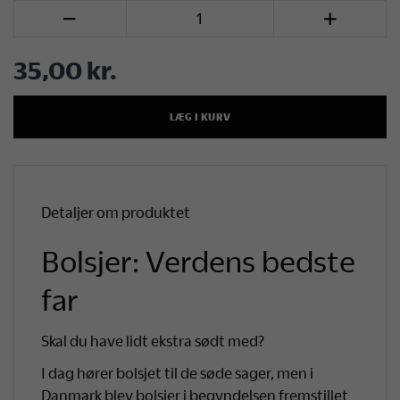
Antal


Facebook
LinkedIn
Twitter
Pinterest
35,00 kr.
LÆG I KURV
Detaljer om produktet
Bolsjer: Verdens bedste
far
Skal du have lidt ekstra sødt med?
I dag hører bolsjet til de søde sager, men i
Danmark blev bolsjer i begyndelsen fremstillet