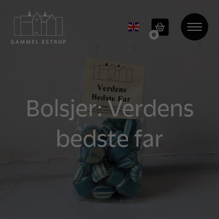
0
Bolsjer: Verdens
bedste far