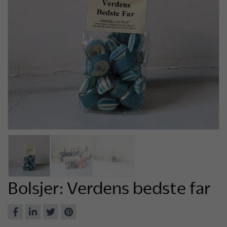
Bolsjer: Verdens bedste far
Del
Del
Del
Del
på
på
på
på