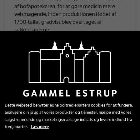
af hofapotekeren, for at gøre medicin mere
velsmagende, inden produktionen i løbet af
1700-tallet gradvist blev overtaget af
sukkerbagerne.
Vælg mellem vores mange varianter, som fx
Kongen af Danmark med smag af lakrids og
anis, der fik sit navn efter brystdråber fra 1600-
tallet fremstillet af Christian den 5.s livlæge.
Gammel Estrups bolsjevarianter:
Grevindens brystbolsjer: lakrids med saltfyld
Regimentets kanonkugler: salmiak lakrids
Dette websted benytter egne og tredjeparters cookies for at fungere,
Baronessens mundgodt: Jordbær/rabarber
analysere din brug af vores produkter og tjenester, hjælpe med vores
salgsfremmende og marketingsmæssige indsats og levere indhold fra
Den vilde greves luksusblanding: blanding
tredjeparter.
Læs mere
med mange smagsvarianter.
Den vilde greves rejsedrops: vanilje