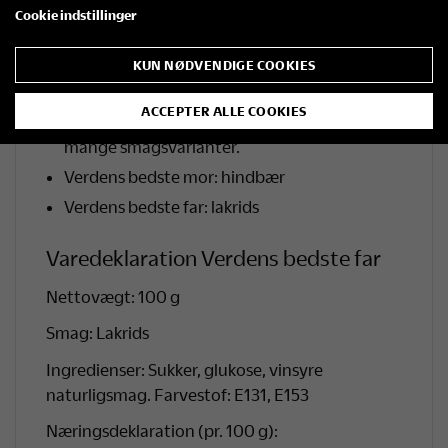
Cookie indstillinger
Kongen af Danmark: anis
Regimentets sorte krudt: salmiak lakrids m.
KUN NØDVENDIGE COOKIES
lakridspulver
ACCEPTER ALLE COOKIES
Greve Scheels søde tand: blanding med
mange smagsvarianter.
Verdens bedste mor: hindbær
Verdens bedste far: lakrids
Varedeklaration Verdens bedste far
Nettovægt: 100 g
Smag: Lakrids
Ingredienser: Sukker, glukose, vinsyre
naturligsmag. Farvestof: E131, E153
Næringsdeklaration (pr. 100 g):