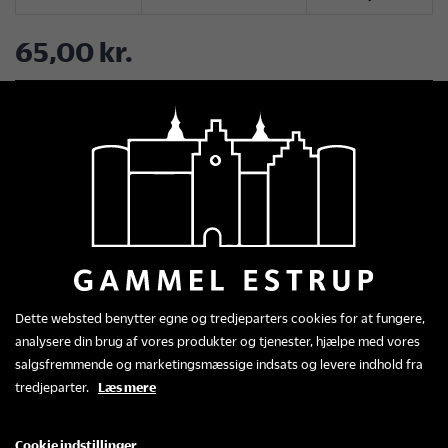
Facebook
LinkedIn
Twitter
Pinterest
65,00 kr.
LÆG I KURV
Detaljer om produktet
Mini salt- og pebersæt
med logo
Dette websted benytter egne og tredjeparters cookies for at fungere,
analysere din brug af vores produkter og tjenester, hjælpe med vores
Enkelt og elegant salt- og pebersæt i hvidt
salgsfremmende og marketingsmæssige indsats og levere indhold fra
porcelæn med Gammel Estrups logo.
tredjeparter.
Læs mere
Sættet består af to små beholdere og en
matchende holder, der samler dem og giver et
Cookie indstillinger