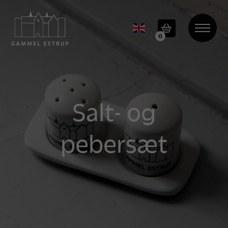
0
Salt- og
pebersæt