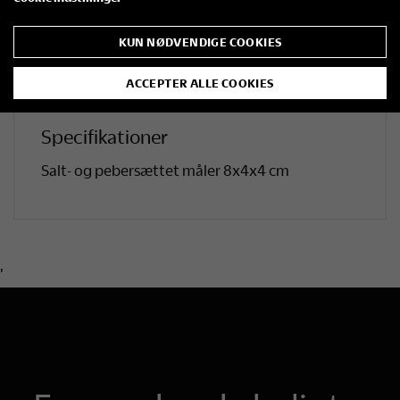
roligt og stilrent udtryk på bordet.
KUN NØDVENDIGE COOKIES
Et praktisk og dekorativt indslag til spisebordet
– og et hyggeligt minde fra besøget, som kan
ACCEPTER ALLE COOKIES
bruges i hverdagen.
Specifikationer
Salt- og pebersættet måler 8x4x4 cm
'