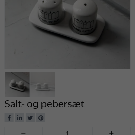
Salt- og pebersæt
Del
Del
Del
Del
på
på
på
på
Antal

