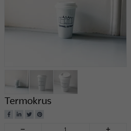
Termokrus
Del
Del
Del
Del
på
på
på
på
Antal

