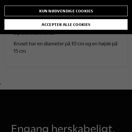
Et praktisk og stilfuldt minde fra besøget –
ideelt til både hverdag og udflugter. Passer i en
KUN NØDVENDIGE COOKIES
standard kopholder.
ACCEPTER ALLE COOKIES
Specifikationer
Kruset har en diameter på 10 cm og en højde på
15 cm
'
Engang herskabeligt.