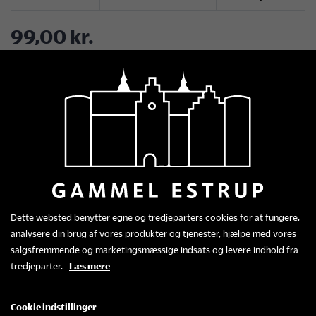
Facebook
LinkedIn
Twitter
Pinterest
99,00 kr.
LÆG I KURV
Detaljer om produktet
Termokrus med logo
Dette websted benytter egne og tredjeparters cookies for at fungere,
Hvidt keramisk termokrus med gummilåg og
analysere din brug af vores produkter og tjenester, hjælpe med vores
Gammel Estrups klassiske logo på fronten.
salgsfremmende og marketingsmæssige indsats og levere indhold fra
Kruset holder drikken varm længere og ligger
tredjeparter.
Læs mere
godt i hånden. Egner sig til f.eks. kaffe, te eller
kakao.
Cookie indstillinger