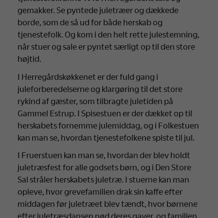
gemakker. Se pyntede juletræer og dækkede
borde, som de så ud for både herskab og
tjenestefolk. Og kom i den helt rette julestemning,
når stuer og sale er pyntet særligt op til den store
højtid.
I Herregårdskøkkenet er der fuld gang i
juleforberedelserne og klargøring til det store
rykind af gæster, som tilbragte juletiden på
Gammel Estrup. I Spisestuen er der dækket op til
herskabets fornemme julemiddag, og i Folkestuen
kan man se, hvordan tjenestefolkene spiste til jul.
I Fruerstuen kan man se, hvordan der blev holdt
juletræsfest for alle godsets børn, og i Den Store
Sal stråler herskabets juletræ. I stuerne kan man
opleve, hvor grevefamilien drak sin kaffe efter
middagen før juletræet blev tændt, hvor børnene
efter juletræsdansen nød deres gaver, og familien