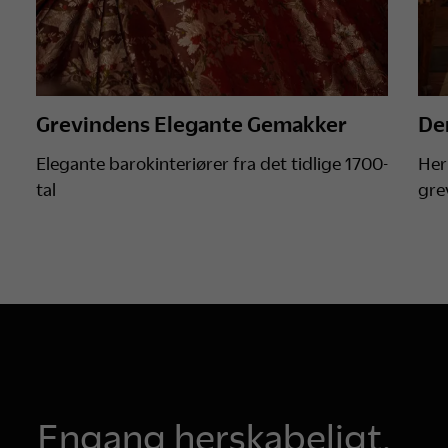
Grevindens Elegante Gemakker
De
Elegante barokinteriører fra det tidlige 1700-
Her
tal
gre
Engang herskabeligt.