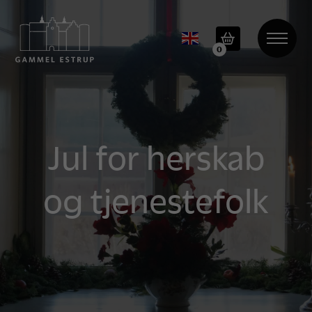
0
Jul for herskab
og tjenestefolk